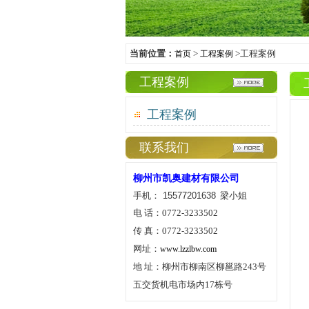
当前位置：
>
>工程案例
首页
工程案例
工程案例
工程案例
联系我们
柳州市凯奥建材有限公司
手机： 15577201638
梁小姐
电
话：
0772-3233502
传
真：
0772-3233502
网址：
www.lzzlbw.com
地
址：柳州市柳南区柳邕路
243
号
五交货机电市场内
17
栋号