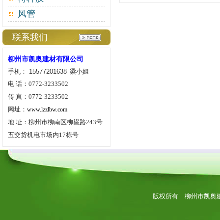
风管
联系我们
柳州市凯奥建材有限公司
手机： 15577201638
梁小姐
电
话：
0772-3233502
传
真：
0772-3233502
网址：
www.lzzlbw.com
地
址：柳州市柳南区柳邕路
243
号
五交货机电市场内
17
栋号
版权所有 柳州市凯奥