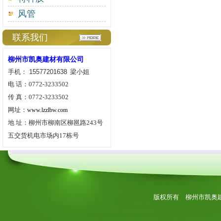
风管
联系我们
柳州市凯奥建材有限公司
手机： 15577201638
梁小姐
电
话：
0772-3233502
传
真：
0772-3233502
网址：
www.lzzlbw.com
地
址：柳州市柳南区柳邕路
243
号
五交货机电市场内
17
栋号
版权所有 柳州市凯奥